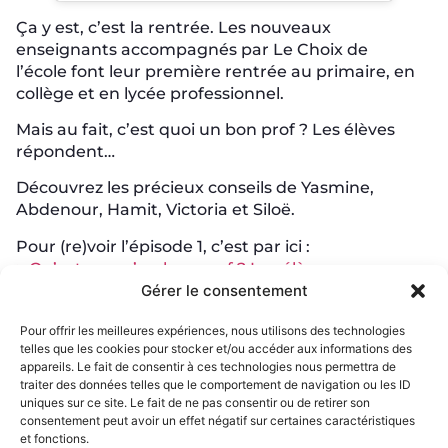
Ça y est, c’est la rentrée. Les nouveaux
enseignants accompagnés par Le Choix de
l’école font leur première rentrée au primaire, en
collège et en lycée professionnel.
Mais au fait, c’est quoi un bon prof ? Les élèves
répondent…
Découvrez les précieux conseils de Yasmine,
Abdenour, Hamit, Victoria et Siloë.
Pour (re)voir l’épisode 1, c’est par ici :
> Qu’est-ce qu’un bon prof ? Les élèves
répondent… (épisode 1).
Gérer le consentement
POUR ALLER PLUS LOIN
Pour offrir les meilleures expériences, nous utilisons des technologies
telles que les cookies pour stocker et/ou accéder aux informations des
Inscrivez-vous à une réunion d’information pour
appareils. Le fait de consentir à ces technologies nous permettra de
tout savoir sur le programme de l’association.
traiter des données telles que le comportement de navigation ou les ID
uniques sur ce site. Le fait de ne pas consentir ou de retirer son
consentement peut avoir un effet négatif sur certaines caractéristiques
et fonctions.