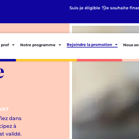
Suis-je éligible ?
Je souhaite fina
Rejoindre la promotion
 prof
Notre programme
Nous so
e
ANT
fiez dans
cipez à
t validé.