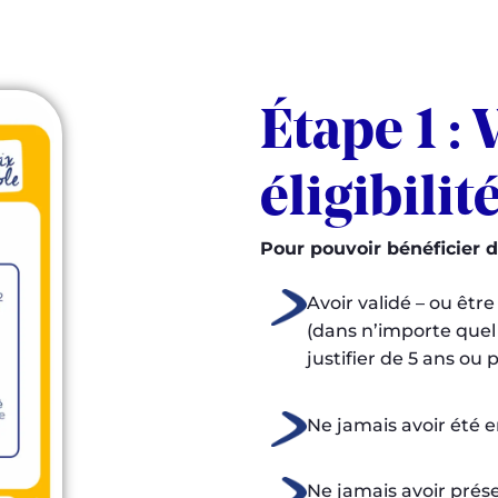
Étape 1 : 
éligibilit
Pour pouvoir bénéficier d
Avoir validé – ou êtr
(dans n’importe que
justifier de 5 ans ou 
Ne jamais avoir été e
Ne jamais avoir prés