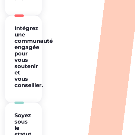
Intégrez
une
communauté
engagée
pour
vous
soutenir
et
vous
conseiller.
Soyez
sous
le
statut