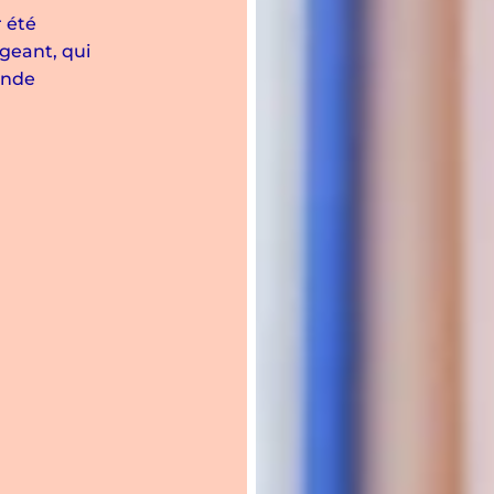
r été
igeant, qui
ande