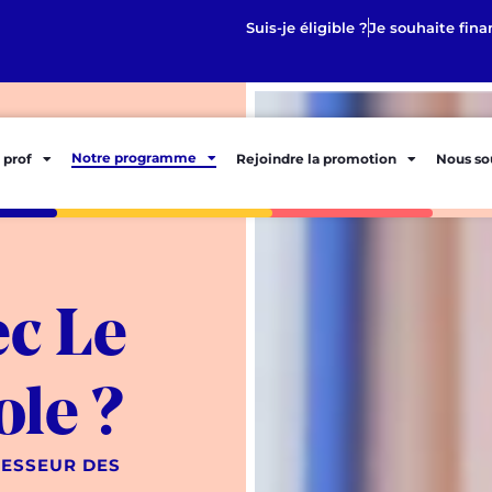
Suis-je éligible ?
Je souhaite fina
Notre programme
 prof
Rejoindre la promotion
Nous so
ec Le
ole ?
ESSEUR DES