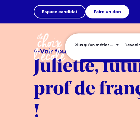
Espace candidat
Faire un don
Plus qu’un métier …
Devenir
Voir tous les articles
Juliette, fut
prof de fran
!