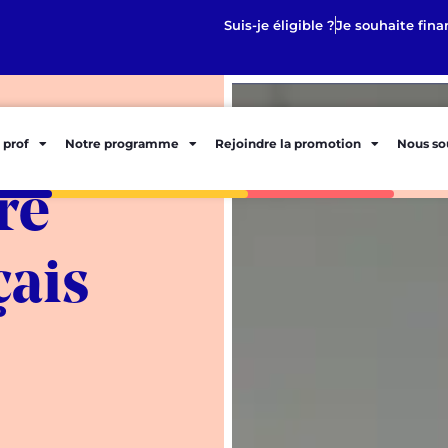
Suis-je éligible ?
Je souhaite fina
 prof
Notre programme
Rejoindre la promotion
Nous so
ure
çais