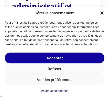
administratif et
Gérer le consentement
financier (H/F)
Pour offrir les meilleures expériences, nous utilisons des technologies
CDD ou Freelance pour remplacement
telles que les cookies pour stocker et/ou accéder aux informations des
de congé maternité
appareils. Le fait de consentir à ces technologies nous permettra de traiter
Présentation de
des données telles que le comportement de navigation ou les ID uniques
sur ce site. Le fait de ne pas consentir ou de retirer son consentement
l’association
peut avoir un effet négatif sur certaines caractéristiques et fonctions.
Dans un contexte de crise de
Accepter
recrutement du métier d’enseignant, Le
Choix de l’école encourage et
Refuser
accompagne l’engagement dans le
métier d’enseignant dans les quartiers
Voir les préférences
prioritaires.
En savoir plus
Politique de cookies
Postulez
Le Choix de l’école est une association de
l’économie sociale et solidaire fondée en