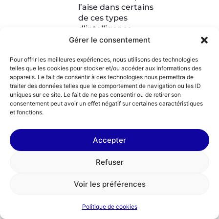
l’aise dans certains
de ces types
d’intelligence.
Il est possible de
Gérer le consentement
réaliser deux tâches
Pour offrir les meilleures expériences, nous utilisons des technologies
conscientes en
telles que les cookies pour stocker et/ou accéder aux informations des
même temps.
appareils. Le fait de consentir à ces technologies nous permettra de
Les hommes ont un
traiter des données telles que le comportement de navigation ou les ID
cerveau plus gros
uniques sur ce site. Le fait de ne pas consentir ou de retirer son
que les femmes.
consentement peut avoir un effet négatif sur certaines caractéristiques
et fonctions.
On utilise environ
10% de notre
cerveau.
Accepter
Vous pouvez essayer de
deviner lesquelles de ces
Refuser
propositions sont vraies
(prenez un temps de
Voir les préférences
réflexion si besoin, avant
de regarder la réponse
Politique de cookies
).