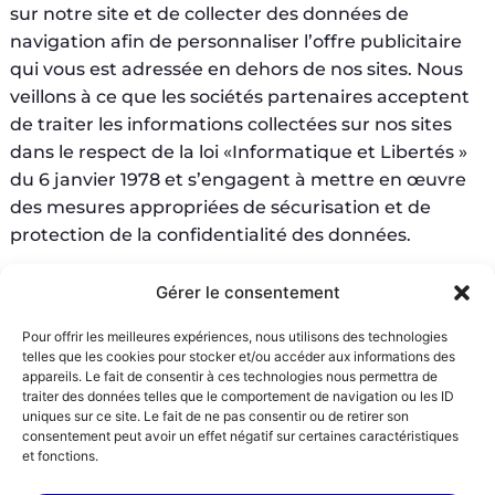
sur notre site et de collecter des données de
navigation afin de personnaliser l’offre publicitaire
qui vous est adressée en dehors de nos sites. Nous
veillons à ce que les sociétés partenaires acceptent
de traiter les informations collectées sur nos sites
dans le respect de la loi «Informatique et Libertés »
du 6 janvier 1978 et s’engagent à mettre en œuvre
des mesures appropriées de sécurisation et de
protection de la confidentialité des données.
Les cookies intégrés à des
Gérer le consentement
applications tierces sur
Pour offrir les meilleures expériences, nous utilisons des technologies
notre site
telles que les cookies pour stocker et/ou accéder aux informations des
appareils. Le fait de consentir à ces technologies nous permettra de
traiter des données telles que le comportement de navigation ou les ID
uniques sur ce site. Le fait de ne pas consentir ou de retirer son
Nous sommes susceptibles d’inclure une application
consentement peut avoir un effet négatif sur certaines caractéristiques
informatique tierce dans certaines des
et fonctions.
fonctionnalités de notre site, permettant le partage