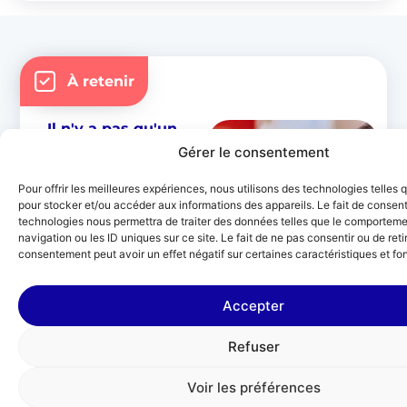
À retenir
Il n'y a pas qu'un
type de prof
Gérer le consentement
On a tous eu un prof
qui nous a marqués,
Pour offrir les meilleures expériences, nous utilisons des technologies telles 
pour stocker et/ou accéder aux informations des appareils. Le fait de consent
et ce pour des raisons
technologies nous permettra de traiter des données telles que le comportem
très diverses. On ne le
navigation ou les ID uniques sur ce site. Le fait de ne pas consentir ou de reti
consentement peut avoir un effet négatif sur certaines caractéristiques et fo
dira jamais assez : il
n’y a pas une seule
manière d’être un
Accepter
bon prof, mais des
Refuser
dizaines, des
centaines ! On
Voir les préférences
n’attend