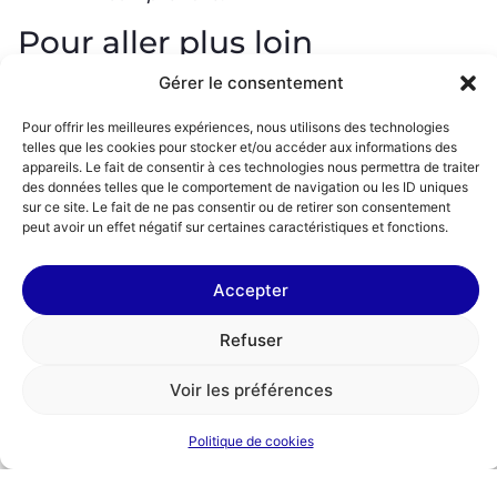
Pour aller plus loin
Gérer le consentement
Vous aussi, sautez le pas vers l’enseignement au
primaire, collège ou lycée professionnel en
Pour offrir les meilleures expériences, nous utilisons des technologies
étant
formé et accompagné
par l’association Le
telles que les cookies pour stocker et/ou accéder aux informations des
Choix de l’école.
appareils. Le fait de consentir à ces technologies nous permettra de traiter
des données telles que le comportement de navigation ou les ID uniques
sur ce site. Le fait de ne pas consentir ou de retirer son consentement
peut avoir un effet négatif sur certaines caractéristiques et fonctions.
Je participe à
Je vérifie
Accepter
la prochaine
mon
réunion
éligibilité
Refuser
d'information
au
programme
Voir les préférences
Politique de cookies