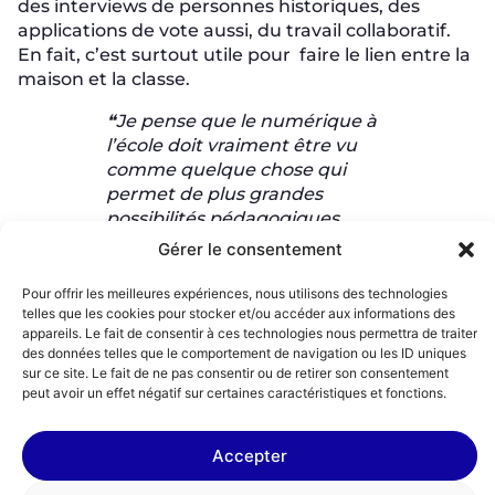
des interviews de personnes historiques, des
applications de vote aussi, du travail collaboratif.
En fait, c’est surtout utile pour faire le lien entre la
maison et la classe.
❝Je pense que le numérique à
l’école doit vraiment être vu
comme quelque chose qui
permet de plus grandes
possibilités pédagogiques,
mais qui n’est pas forcément
Gérer le consentement
d’utilité à chaque séance en
fait. C’est vraiment au cas par
Pour offrir les meilleures expériences, nous utilisons des technologies
cas, pour tel projet, selon tel
telles que les cookies pour stocker et/ou accéder aux informations des
appareils. Le fait de consentir à ces technologies nous permettra de traiter
profil d’élève, etc. Ça devrait
des données telles que le comportement de navigation ou les ID uniques
être en fait dans la trousse à
sur ce site. Le fait de ne pas consentir ou de retirer son consentement
outils de l’enseignant.
peut avoir un effet négatif sur certaines caractéristiques et fonctions.
Il y a aussi un enjeu sur l’acclimatation du corps
enseignant à ces outils-là pour qu’ils puissent les
Accepter
utiliser avec leur plein potentiel. Il y a un gros