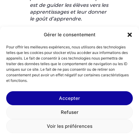
est de guider les élèves vers les
apprentissages et leur donner
le goût d’apprendre.
Gérer le consentement
Pour offrir les meilleures expériences, nous utilisons des technologies
Être investi au sein de
telles que les cookies pour stocker et/ou accéder aux informations des
appareils. Le fait de consentir à ces technologies nous permettra de
l’équipe pédagogique.
traiter des données telles que le comportement de navigation ou les ID
uniques sur ce site. Le fait de ne pas consentir ou de retirer son
consentement peut avoir un effet négatif sur certaines caractéristiques
Certes, le turnover des enseignants en REP est
et fonctions.
important, c’est une réalité, mais vous rejoignez
très souvent une équipe jeune, énergique, et
Accepter
engagée. L’intégration s’y fait facilement.
❝Les collèges REP regorgent
Refuser
d’enseignants passionnés et il
y a un vrai climat d’entraide et
Voir les préférences
de solidarité. C’est très
rassurant lorsqu’on débute