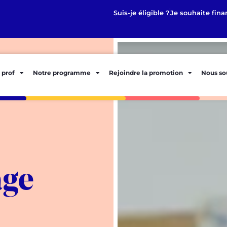
Suis-je éligible ?
Je souhaite fina
 prof
Notre programme
Rejoindre la promotion
Nous so
age