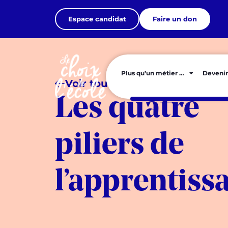
Espace candidat
Faire un don
Plus qu’un métier …
Devenir
Voir tous les articles
Les quatre
piliers de
l’apprentiss