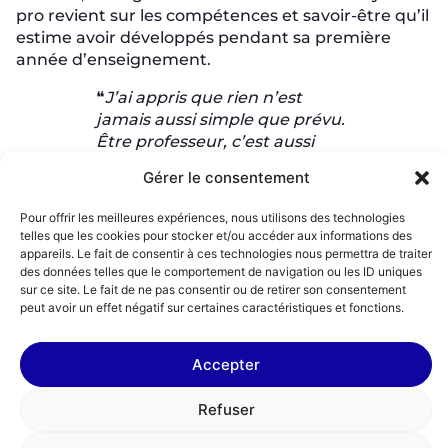
pro revient sur les compétences et savoir-être qu’il
estime avoir développés pendant sa première
année d’enseignement.
❝
J’ai appris que rien n’est
jamais aussi simple que prévu.
Être professeur, c’est aussi
apprendre à gérer les aléas.
Gérer le consentement
Pour aller plus loin
Pour offrir les meilleures expériences, nous utilisons des technologies
telles que les cookies pour stocker et/ou accéder aux informations des
Vous aussi, sautez le pas vers l’enseignement au
appareils. Le fait de consentir à ces technologies nous permettra de traiter
primaire, collège ou lycée professionnel en
des données telles que le comportement de navigation ou les ID uniques
sur ce site. Le fait de ne pas consentir ou de retirer son consentement
étant
formé et accompagné
par l’association Le
peut avoir un effet négatif sur certaines caractéristiques et fonctions.
Choix de l’école.
Accepter
Refuser
Je participe à
Je vérifie