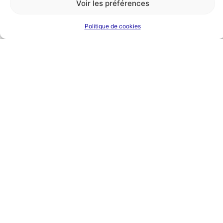
la prochaine
mon
Voir les préférences
réunion
éligibilité
d'information
au
Politique de cookies
programme
Vous souhaitez partager l'article ?
Facebook
Twitter
LinkedIn
ENSEIGNER AU COLLÈGE
Ne pas enseigner la matière que l’on
veut… opportunité ou cata ?