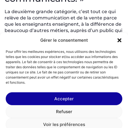
La deuxième grande catégorie, c’est tout ce qui
relève de la communication et de la vente parce
que les enseignants enseignent, à la différence de
beaucoup d’autres métiers, auprès d’un public qui
n’a pas nécessairement choisi d’être là. Et les
Gérer le consentement
professeurs déploient des trésors d’énergie et
d’inventivité pour conquérir un public qui n’a pas
Pour offrir les meilleures expériences, nous utilisons des technologies
choisi d’être là.
telles que les cookies pour stocker et/ou accéder aux informations des
appareils. Le fait de consentir à ces technologies nous permettra de
❝Les enseignants savent
traiter des données telles que le comportement de navigation ou les ID
vendre parce qu’ils doivent
uniques sur ce site. Le fait de ne pas consentir ou de retirer son
consentement peut avoir un effet négatif sur certaines caractéristiques
d’abord convaincre que c’est
et fonctions.
utile, que c’est intéressant, ou
que ça vaut la peine d’être là,
donc il y a vraiment des
Accepter
qualités de vente.
Refuser
Et puis la communication, évidemment, parce que
dans la pédagogie qui est déployée, il y a des
Voir les préférences
qualités de communication qui sont très fortes et