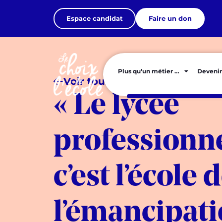
Espace candidat
Faire un don
Plus qu’un métier …
Devenir
Voir tous les articles
« Le lycée
professionne
c’est l’école 
l’émancipati