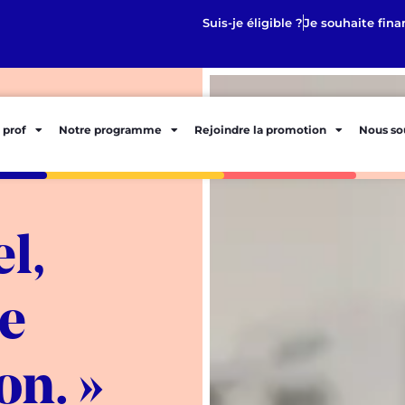
Suis-je éligible ?
Je souhaite fina
 prof
Notre programme
Rejoindre la promotion
Nous so
l,
de
on. »