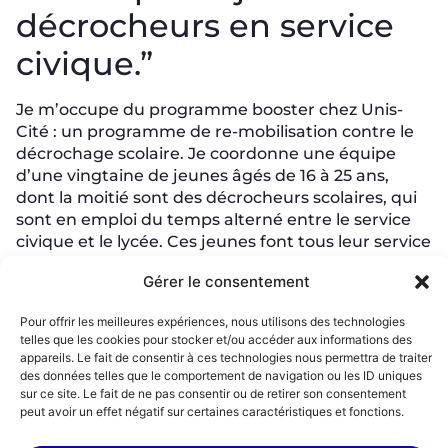
décrocheurs en service
civique.”
Je m’occupe du programme booster chez Unis-
Cité : un programme de re-mobilisation contre le
décrochage scolaire. Je coordonne une équipe
d’une vingtaine de jeunes âgés de 16 à 25 ans,
dont la moitié sont des décrocheurs scolaires, qui
sont en emploi du temps alterné entre le service
civique et le lycée. Ces jeunes font tous leur service
civique avec Unis-Cité à travers des missions de
Gérer le consentement
solidarité diverses. Ils font par exemple des
maraudes avec l’association L’assiette migrante,
Pour offrir les meilleures expériences, nous utilisons des technologies
de l’animation auprès de réfugiés et en maisons
telles que les cookies pour stocker et/ou accéder aux informations des
de retraite, ou encore de la distribution alimentaire
appareils. Le fait de consentir à ces technologies nous permettra de traiter
avec les restos du cœur.
des données telles que le comportement de navigation ou les ID uniques
sur ce site. Le fait de ne pas consentir ou de retirer son consentement
peut avoir un effet négatif sur certaines caractéristiques et fonctions.