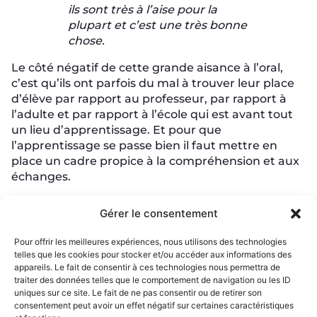
ils sont très à l’aise pour la
plupart et c’est une très bonne
chose.
Le côté négatif de cette grande aisance à l’oral,
c’est qu’ils ont parfois du mal à trouver leur place
d’élève par rapport au professeur, par rapport à
l’adulte et par rapport à l’école qui est avant tout
un lieu d’apprentissage. Et pour que
l’apprentissage se passe bien il faut mettre en
place un cadre propice à la compréhension et aux
échanges.
“Les élèves m’apportent
Gérer le consentement
énormément d’énergie.”
Pour offrir les meilleures expériences, nous utilisons des technologies
telles que les cookies pour stocker et/ou accéder aux informations des
Même si je me lève très tôt, ça me plaît de me
appareils. Le fait de consentir à ces technologies nous permettra de
traiter des données telles que le comportement de navigation ou les ID
rendre au collège tous les matins. J’aime
uniques sur ce site. Le fait de ne pas consentir ou de retirer son
beaucoup mon métier et surtout l’aspect terrain
consentement peut avoir un effet négatif sur certaines caractéristiques
dans la classe avec les élèves.