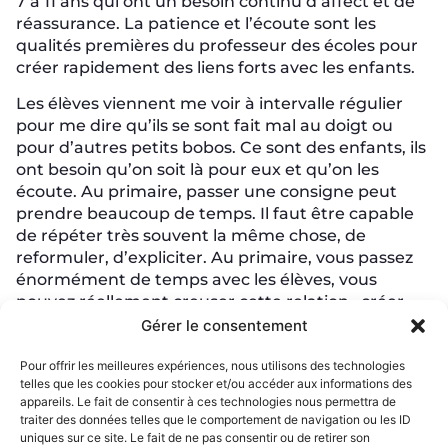
7 à 11 ans qui ont un besoin continu d’affect et de
réassurance. La patience et l’écoute sont les
qualités premières du professeur des écoles pour
créer rapidement des liens forts avec les enfants.
Les élèves viennent me voir à intervalle régulier
pour me dire qu’ils se sont fait mal au doigt ou
pour d’autres petits bobos. Ce sont des enfants, ils
ont besoin qu’on soit là pour eux et qu’on les
écoute. Au primaire, passer une consigne peut
prendre beaucoup de temps. Il faut être capable
de répéter très souvent la même chose, de
reformuler, d’expliciter. Au primaire, vous passez
énormément de temps avec les élèves, vous
pouvez réellement creuser cette relation, créer
des projets long-terme, approfondir ce que vous
Gérer le consentement
leur apprenez.”
Pour offrir les meilleures expériences, nous utilisons des technologies
Margaux, enseignante en CM1.
telles que les cookies pour stocker et/ou accéder aux informations des
Enseigner au primaire : la
appareils. Le fait de consentir à ces technologies nous permettra de
traiter des données telles que le comportement de navigation ou les ID
uniques sur ce site. Le fait de ne pas consentir ou de retirer son