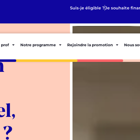
Suis-je éligible ?
Je souhaite fina
 prof
Notre programme
Rejoindre la promotion
Nous so
n
l,
 ?