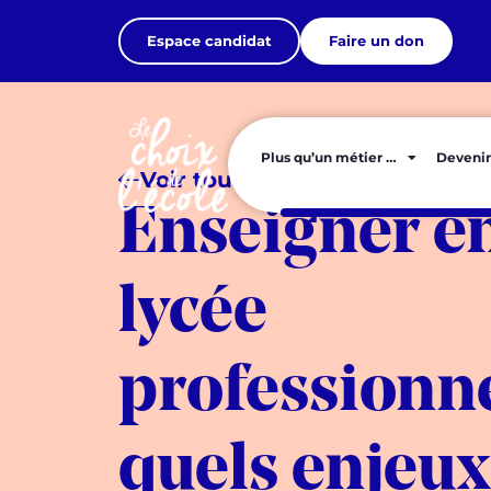
Espace candidat
Faire un don
Plus qu’un métier …
Devenir
Voir tous les articles
Enseigner e
lycée
professionne
quels enjeux