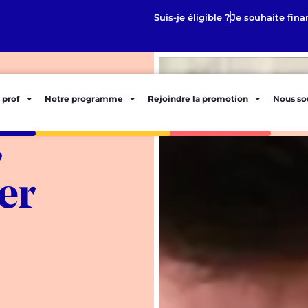
Suis-je éligible ?
Je souhaite fina
 prof
Notre programme
Rejoindre la promotion
Nous so
,
er