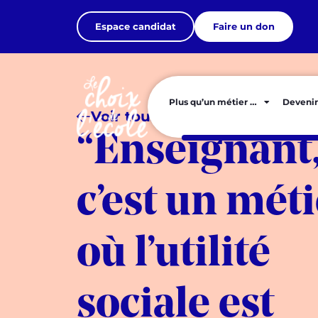
Espace candidat
Faire un don
Plus qu’un métier …
Devenir
Voir tous les articles
“Enseignant
c’est un méti
où l’utilité
sociale est