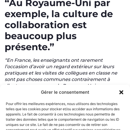
“Au Royaume-Uni par
exemple, la culture de
collaboration est
beaucoup plus
présente.”
“En France, les enseignants ont rarement
l’occasion d’avoir un regard extérieur sur leurs
pratiques et les visites de collègues en classe ne
sont pas choses communes contrairement à
d’autres pays comme le Royaume-Uni par
exemple où la culture de collaboration est
Gérer le consentement
beaucoup plus présente (étude TALIS, OCDE,
Pour offrir les meilleures expériences, nous utilisons des technologies
2013).
telles que les cookies pour stocker et/ou accéder aux informations des
appareils. Le fait de consentir à ces technologies nous permettra de
Au Choix de l’école, on encourage cette pratique
traiter des données telles que le comportement de navigation ou les ID
collective du métier. C’est dans cette logique que
uniques sur ce site. Le fait de ne pas consentir ou de retirer son
les jeunes enseignants que nous accompagnons
consentement peut avoir un effet négatif sur certaines caractéristiques