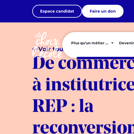
Espace candidat
Faire un don
Plus qu’un métier …
Devenir
Voir tous les articles
De commerc
à institutric
REP : la
reconversio