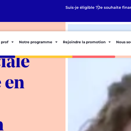
Suis-je éligible ?
Je souhaite fina
 prof
Notre programme
Rejoindre la promotion
Nous so
iale
e en
n