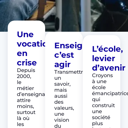
Une
vocation
Enseigner,
L’école,
en
c’est
levier
crise
agir
d’avenir
Depuis
Transmettre
Croyons
2000,
un
à une
le
savoir,
école
métier
mais
émancipatrice
d’enseignant
aussi
qui
attire
des
construit
moins,
valeurs,
une
surtout
une
société
là où
vision
plus
les
du