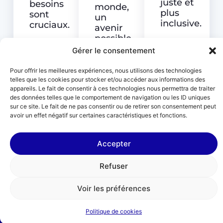
juste et
besoins
monde,
plus
sont
un
inclusive.
cruciaux.
avenir
possible.
Gérer le consentement
Pour offrir les meilleures expériences, nous utilisons des technologies
telles que les cookies pour stocker et/ou accéder aux informations des
appareils. Le fait de consentir à ces technologies nous permettra de traiter
des données telles que le comportement de navigation ou les ID uniques
sur ce site. Le fait de ne pas consentir ou de retirer son consentement peut
avoir un effet négatif sur certaines caractéristiques et fonctions.
L'association
Nous
Les
Accepter
mécènes
soutenir
Le Choix De
l'École
Les
Refuser
partenaires
Vision, Mission,
institutionnels
29 boulevard
Voir les préférences
Valeurs
Bourdon,
Les
Notre impact
75004 Paris
Politique de cookies
partenaires
Équipe
Recherche