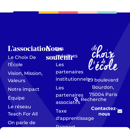
L'association
Nous
Les
mécènes
soutenir
Le Choix De
l'École
Les
partenaires
Vision, Mission,
institutionnels
29 boulevard
Valeurs
Bourdon,
Les
Notre impact
75004 Paris
partenaires
Équipe
Recherche
associatifs
Le réseau
Contactez-
Taxe
Teach For All
nous
d'apprentissage
On parle de
Rapport
nous / Presse